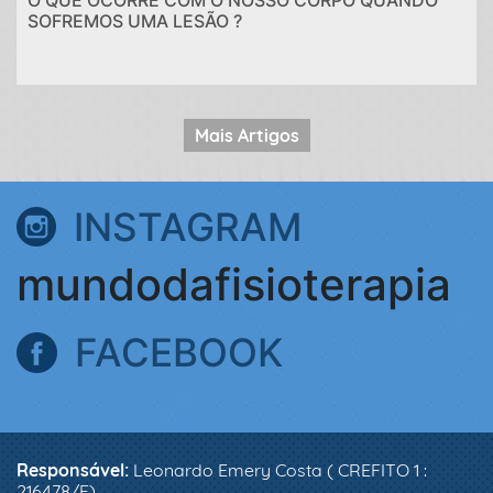
O QUE OCORRE COM O NOSSO CORPO QUANDO
SOFREMOS UMA LESÃO ?
Mais Artigos
INSTAGRAM
mundodafisioterapia
FACEBOOK
Responsável:
Leonardo Emery Costa ( CREFITO 1 :
216478/F)