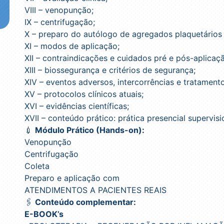
VIII – venopunção;
IX – centrifugação;
X – preparo do autólogo de agregados plaquetários 
XI – modos de aplicação;
XII – contraindicações e cuidados pré e pós-aplicaç
XIII – biossegurança e critérios de segurança;
XIV – eventos adversos, intercorrências e tratamento
XV – protocolos clínicos atuais;
XVI – evidências científicas;
XVII – conteúdo prático: prática presencial supervis
💉
Módulo Prático (Hands-on):
Venopunção
Centrifugação
Coleta
Preparo e aplicação com
ATENDIMENTOS A PACIENTES REAIS
🖇️
Conteúdo complementar:
E-BOOK’s