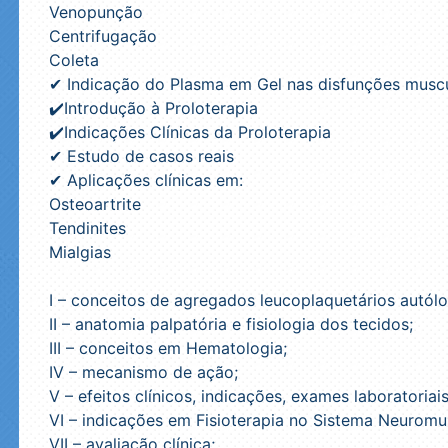
Venopunção
Centrifugação
Coleta
✔ Indicação do Plasma em Gel nas disfunções muscu
✔️Introdução à Proloterapia
✔️Indicações Clínicas da Proloterapia
✔ Estudo de casos reais
✔ Aplicações clínicas em:
Osteoartrite
Tendinites
Mialgias
I – conceitos de agregados leucoplaquetários autólo
II – anatomia palpatória e fisiologia dos tecidos;
III – conceitos em Hematologia;
IV – mecanismo de ação;
V – efeitos clínicos, indicações, exames laboratoriai
VI – indicações em Fisioterapia no Sistema Neurom
VII – avaliação clínica;