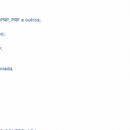
PRP, PRF e outros;
ão;
;
ionada.