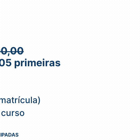
90,00
05 primeiras
matrícula)
 curso
IPADAS