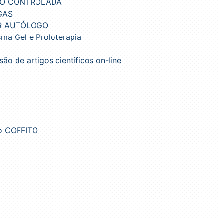
O CONTROLADA
GAS
R AUT
Ó
LOGO
sma Gel e Proloterapia
são de artigos científicos on-line
o COFFITO