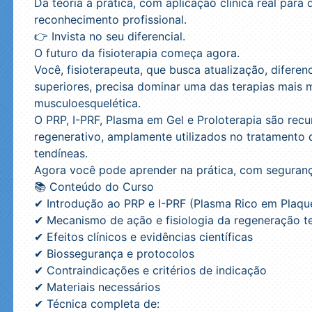
Da teoria à prática, com aplicação clínica real para
reconhecimento profissional.
👉 Invista no seu diferencial.
O futuro da fisioterapia começa agora.
Você, fisioterapeuta, que busca atualização, diferenc
superiores, precisa dominar uma das terapias mais 
musculoesquelética.
O PRP, I-PRF, Plasma em Gel e Proloterapia são rec
regenerativo, amplamente utilizados no tratamento d
tendíneas.
Agora você pode aprender na prática, com segurança
📚 Conteúdo do Curso
✔ Introdução ao PRP e I-PRF (Plasma Rico em Plaque
✔ Mecanismo de ação e fisiologia da regeneração t
✔ Efeitos clínicos e evidências científicas
✔ Biossegurança e protocolos
✔ Contraindicações e critérios de indicação
✔ Materiais necessários
✔ Técnica completa de: