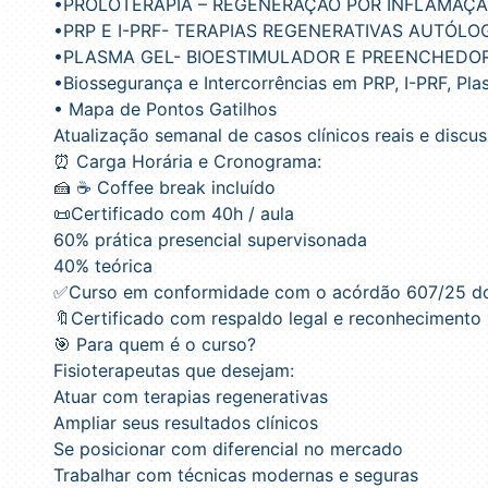
•PROLOTERAPIA –
REGENERA
ÇÃ
O POR INFLAMA
ÇÃ
•
PRP E I-PRF- TERAPIAS REGENERATIVAS AUTÓLO
•
PLASMA
GEL-
BIOESTIMULADOR E PREENCHEDO
•Biossegurança
e Intercorrências em PRP, I-PRF, Pla
• Mapa de Pontos Gatilhos
Atualização semanal de casos clínicos reais e discus
⏰ Carga Horária e Cronograma:
🍰 ☕️ Coffee break incluído
📜Certificado com 40h / aula
60% prática presencial supervisonada
40% teórica
✅Curso em conformidade com o acórdão 607/25 d
🔖Certificado com respaldo legal e reconhecimento
🎯 Para quem é o curso?
Fisioterapeutas que desejam:
Atuar com terapias regenerativas
Ampliar seus resultados clínicos
Se posicionar com diferencial no mercado
Trabalhar com técnicas modernas e seguras