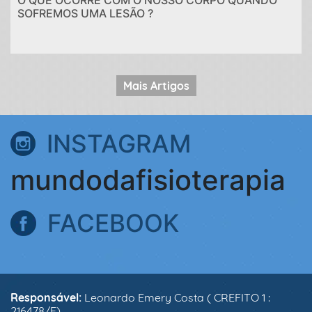
O QUE OCORRE COM O NOSSO CORPO QUANDO
SOFREMOS UMA LESÃO ?
Mais Artigos
INSTAGRAM
mundodafisioterapia
FACEBOOK
Responsável:
Leonardo Emery Costa ( CREFITO 1 :
216478/F)