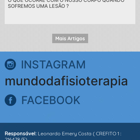
O QUE OCORRE COM O NOSSO CORPO QUANDO
SOFREMOS UMA LESÃO ?
Mais Artigos
INSTAGRAM
mundodafisioterapia
FACEBOOK
Responsável:
Leonardo Emery Costa ( CREFITO 1 :
216478/F)