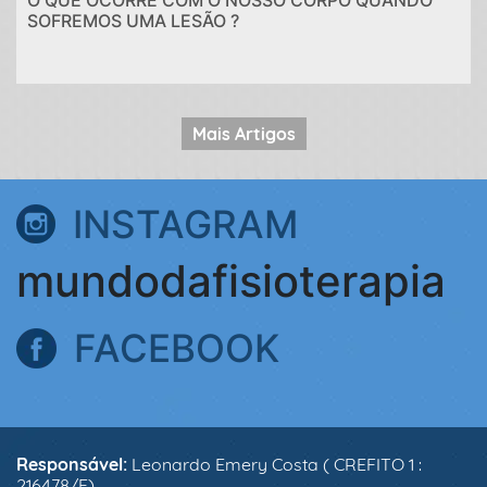
O QUE OCORRE COM O NOSSO CORPO QUANDO
SOFREMOS UMA LESÃO ?
Mais Artigos
INSTAGRAM
mundodafisioterapia
FACEBOOK
Responsável:
Leonardo Emery Costa ( CREFITO 1 :
216478/F)