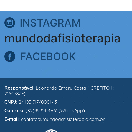
INSTAGRAM
mundodafisioterapia
FACEBOOK
Responsável:
Leonardo Emery Costa ( CREFITO 1 :
216478/F)
CNPJ:
24.185.717/0001-13
Contato:
(82)99314-4661 (WhatsApp)
E-mail:
contato@mundodafisioterapia.com.br