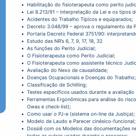
Habilitação do fisioterapeuta como perito judici
Lei 8.213/91 – interpretação da Lei e os tipos 
Acidentes do Trabalho Típicos e equiparados;
Decreto 3.048/99 – aprova o regulamento da Pr
Portaria Decreto Federal 3751/90: interpretando
Estudo das NR’s 6, 7, 9, 17, 18, 32
As funções do Perito Judicial;
O Fisioterapeuta como Perito Judicial;
O Fisioterapeuta como assistente técnico Judic
Avaliação do Nexo de causalidade;
Doenças Ocupacionais e Doenças do Trabalho;
Classificação de Schilling;
Testes específicos usados durante a avaliação p
Ferramentas Ergonômicas para análise do risco
Owas e check-list);
Como usar o PJ-e (sistema on-line da Justiça);
Modelo de Laudo e Parecer cinésico-funcional;
Dossiê com os Modelos das documentações nec
todas as outras usadas durante o processo;