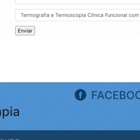
FACEBO
apia