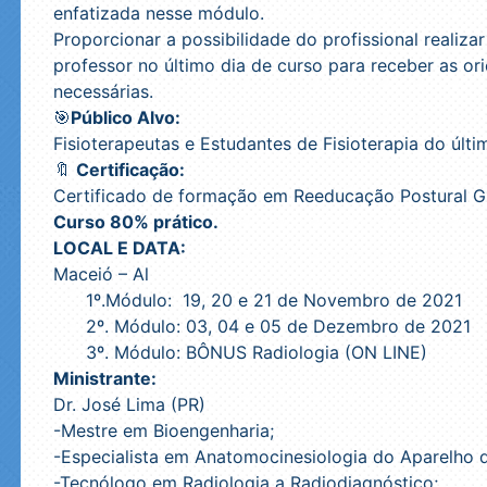
enfatizada nesse módulo.
Proporcionar a possibilidade do profissional realiz
professor no último dia de curso para receber as o
necessárias.
🎯
Público Alvo:
Fisioterapeutas e Estudantes de Fisioterapia do últi
🔖
Certificação:
Certificado de formação em Reeducação Postural G
Curso 80% prático.
LOCAL E DATA:
Maceió – Al
1º.Módulo: 19, 20 e 21 de Novembro de 2021
2º. Módulo: 03, 04 e 05 de Dezembro de 2021
3º. Módulo: BÔNUS Radiologia (ON LINE)
Ministrante:
Dr. José Lima (PR)
-Mestre em Bioengenharia;
-Especialista em Anatomocinesiologia do Aparelho
-Tecnólogo em Radiologia a Radiodiagnóstico;