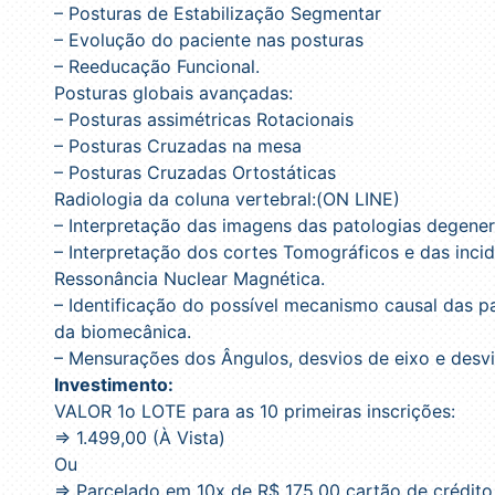
– Posturas de Estabilização Segmentar
– Evolução do paciente nas posturas
– Reeducação Funcional.
Posturas globais avançadas:
– Posturas assimétricas Rotacionais
– Posturas Cruzadas na mesa
– Posturas Cruzadas Ortostáticas
Radiologia da coluna vertebral:(ON LINE)
– Interpretação das imagens das patologias degenera
– Interpretação dos cortes Tomográficos e das incidê
Ressonância Nuclear Magnética.
– Identificação do possível mecanismo causal das pa
da biomecânica.
– Mensurações dos Ângulos, desvios de eixo e desvio
Investimento:
VALOR 1o LOTE para as 10 primeiras inscrições:
=> 1.499,00 (À Vista)
Ou
=> Parcelado em 10x de R$ 175,00 cartão de crédito