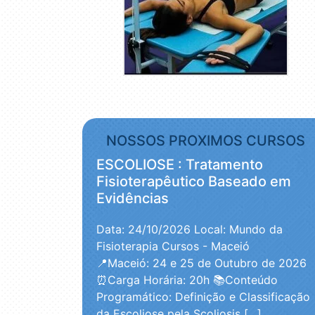
NOSSOS PROXIMOS CURSOS
ESCOLIOSE : Tratamento
Fisioterapêutico Baseado em
Evidências
Data: 24/10/2026
Local: Mundo da
Fisioterapia Cursos - Maceió
📍Maceió: 24 e 25 de Outubro de 2026
⏰Carga Horária: 20h 📚Conteúdo
Programático: Definição e Classificação
da Escoliose pela Scoliosis […]