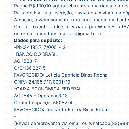
Pague R$ 100,00 agora referente a matrícula e o res
Para efetivar sua inscrição, basta nos enviar uma 
Atenção, a vaga somente será confirmada, mediant
O comprovante pode ser enviado por WhatsApp (82
ou e-mail: mundofisiocursos@gmail.com
Dados para depósito:
-Pix:24.185.717/0001-13
-BANCO DO BRASIL
AG:1523-7
C/C:136.227-5
FAVORECIDO: Leticia Gabriela Binas Rocha
CNPJ: 24.185.717/0001-13
-CAIXA ECONÔMICA FEDERAL
AG:1545 – Operação:013
Conta Poupança: 56062-4
FAVORECIDO: Leonardo Emery Binas Rocha
–
(Enviar comprovante via email ou whatsapp(82)993