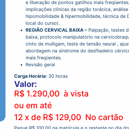
e liberação de pontos gatilhos mais freqüente
implicações clínicas da região torácica, anális
hipomobilidade & hipermobilidade, técnica de
local do curso).
REGIÃO CERVICAL BAIXA –
Palpação, testes di
baixa, protocolo manipulatório na cervicobraq
cinto de mulligam, teste de tensão neural , ajus
abordagem na síndrome do desfiladeiro cérvico
mais freqüentes.
Revisão geral
Carga Horária:
30 horas
Valor:
R$ 1.290,00 à vista
ou em até
12 x de R$ 129,00 No cartão
Pague R$ 100,00 na matrícula e o restante no dia d