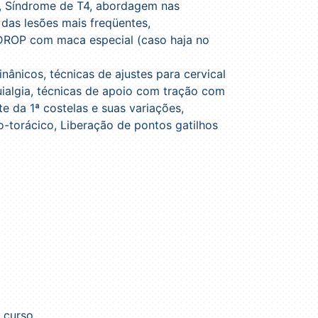
s, Síndrome de T4, abordagem nas
e das lesões mais freqüentes,
 DROP com maca especial (caso haja no
nânicos, técnicas de ajustes para cervical
uialgia, técnicas de apoio com tração com
te da 1ª costelas e suas variações,
-torácico, Liberação de pontos gatilhos
o curso