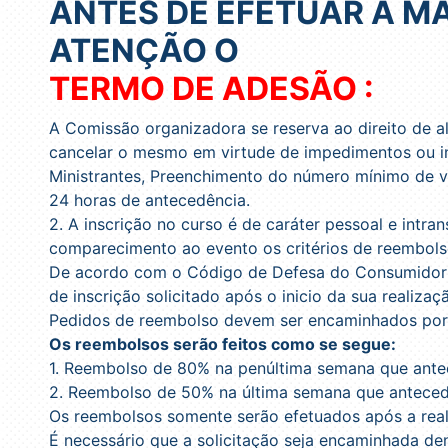
ANTES DE EFETUAR A M
ATENÇÃO O
TERMO DE ADESÃO :
A Comissão organizadora se reserva ao direito de a
cancelar o mesmo em virtude de impedimentos ou ind
Ministrantes, Preenchimento do número mínimo de 
24 horas de antecedência.
2. A inscrição no curso é de caráter pessoal e intra
comparecimento ao evento os critérios de reembols
De acordo com o Código de Defesa do Consumidor –
de inscrição solicitado após o inicio da sua realizaç
Pedidos de reembolso devem ser encaminhados por 
Os reembolsos serão feitos como se segue:
1. Reembolso de 80% na penúltima semana que antece
2. Reembolso de 50% na última semana que antecede
Os reembolsos somente serão efetuados após a reali
É necessário que a solicitação seja encaminhada d