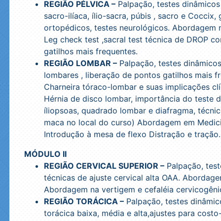
REGIÃO PÉLVICA –
Palpação, testes dinâmicos 
sacro-ilíaca, ílio-sacra, púbis , sacro e Coccix, g
ortopédicos, testes neurológicos. Abordagem 
Leg check test ,sacral test técnica de DROP c
gatilhos mais frequentes.
REGIÃO LOMBAR –
Palpação, testes dinâmicos
lombares , liberação de pontos gatilhos mais f
Charneira tóraco-lombar e suas implicações clí
Hérnia de disco lombar, importância do teste d
íliopsoas, quadrado lombar e diafragma, técn
maca no local do curso) Abordagem em Medici
Introdução à mesa de flexo Distração e tração.
MÓDULO II
REGIÃO CERVICAL SUPERIOR –
Palpação, test
técnicas de ajuste cervical alta OAA. Abordag
Abordagem na vertigem e cefaléia cervicogêni
REGIÃO TORÁCICA –
Palpação, testes dinâmico
torácica baixa, média e alta,ajustes para costo-