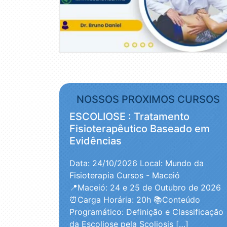
NOSSOS PROXIMOS CURSOS
ESCOLIOSE : Tratamento
Fisioterapêutico Baseado em
Evidências
Data: 24/10/2026
Local: Mundo da
Fisioterapia Cursos - Maceió
📍Maceió: 24 e 25 de Outubro de 2026
⏰Carga Horária: 20h 📚Conteúdo
Programático: Definição e Classificação
da Escoliose pela Scoliosis […]