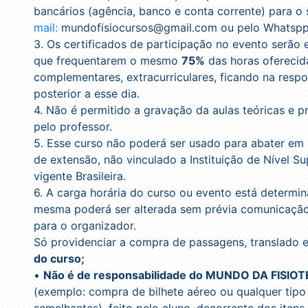
bancários (agência, banco e conta corrente) para o
mail:
mundofisiocursos@gmail.com ou pelo Whatspp
3. Os certificados de participação no evento serão 
que frequentarem o mesmo
75%
das horas oferecida
complementares, extracurriculares, ficando na res
posterior a esse dia.
4. Não é permitido a gravação da aulas teóricas e pr
pelo professor.
5. Esse curso não poderá ser usado para abater e
de extensão, não vinculado a Instituição de Nível S
vigente Brasileira.
6. A carga horária do curso ou evento está determ
mesma poderá ser alterada sem prévia comunicação 
para o organizador.
Só providenciar a compra de passagens, translado
do curso;
•
Não é de responsabilidade do MUNDO DA FISIO
(exemplo: compra de bilhete aéreo ou qualquer tipo
semelhantes), feito pelo aluno, decorrente dos itens 