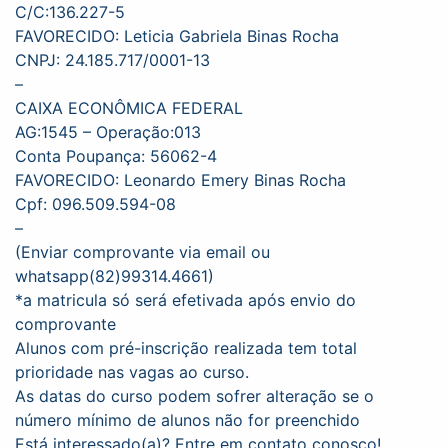
C/C:136.227-5
FAVORECIDO: Leticia Gabriela Binas Rocha
CNPJ: 24.185.717/0001-13
–
CAIXA ECONÔMICA FEDERAL
AG:1545 – Operação:013
Conta Poupança: 56062-4
FAVORECIDO: Leonardo Emery Binas Rocha
Cpf: 096.509.594-08
–
(Enviar comprovante via email ou
whatsapp(82)99314.4661)
*a matricula só será efetivada após envio do
comprovante
Alunos com pré-inscrição realizada tem total
prioridade nas vagas ao curso.
As datas do curso podem sofrer alteração se o
número mínimo de alunos não for preenchido
Está interessado(a)? Entre em contato conosco!