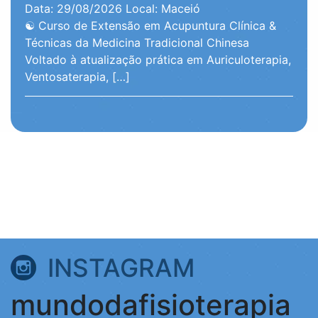
Data: 29/08/2026
Local: Maceió
☯️ Curso de Extensão em Acupuntura Clínica &
Técnicas da Medicina Tradicional Chinesa
Voltado à atualização prática em Auriculoterapia,
Ventosaterapia, […]
INSTAGRAM
mundodafisioterapia