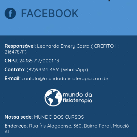
FACEBOOK
Responsável:
Leonardo Emery Costa ( CREFITO 1 :
216478/F)
CNPJ:
24.185.717/0001-13
Contato:
(82)99314-4661 (WhatsApp)
E-mail:
contato@mundodafisioterapia.com.br
Nossa sede:
MUNDO DOS CURSOS
Endereço:
Rua Íris Alagoense, 360, Bairro Farol, Maceió-
AL