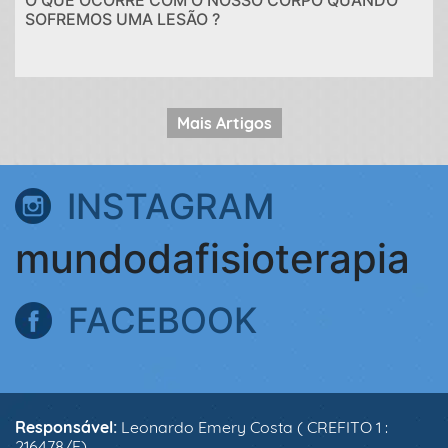
O QUE OCORRE COM O NOSSO CORPO QUANDO
SOFREMOS UMA LESÃO ?
Mais Artigos
INSTAGRAM
mundodafisioterapia
FACEBOOK
Responsável:
Leonardo Emery Costa ( CREFITO 1 :
216478/F)