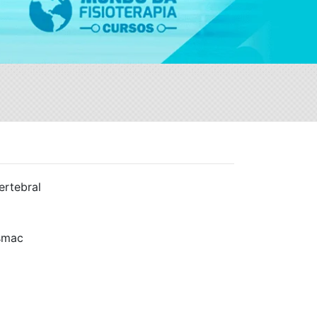
ertebral
smac