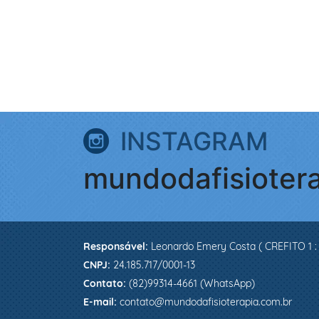
INSTAGRAM
mundodafisioter
Responsável:
Leonardo Emery Costa ( CREFITO 1 :
CNPJ:
24.185.717/0001-13
Contato:
(82)99314-4661 (WhatsApp)
E-mail:
contato@mundodafisioterapia.com.br