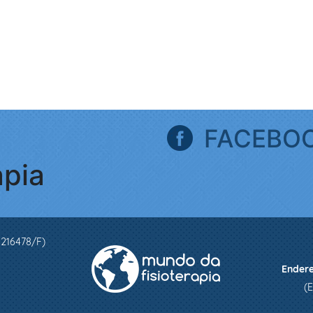
FACEBO
apia
 216478/F)
Ender
(