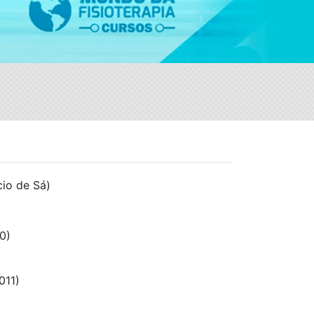
cio de Sá)
)
0)
011)